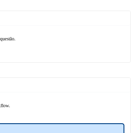
 questão.
kflow.