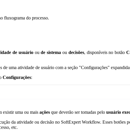
 no fluxograma do processo.
vidade de usuário
ou
de sistema
ou
decisões
, disponíveis no botão
C
ão
Configurações
:
m existir uma ou mais
ações
que deverão ser tomadas pelo
usuário exe
ecução da atividade ou decisão no SoftExpert Workflow. Esses botões 
esso, etc.