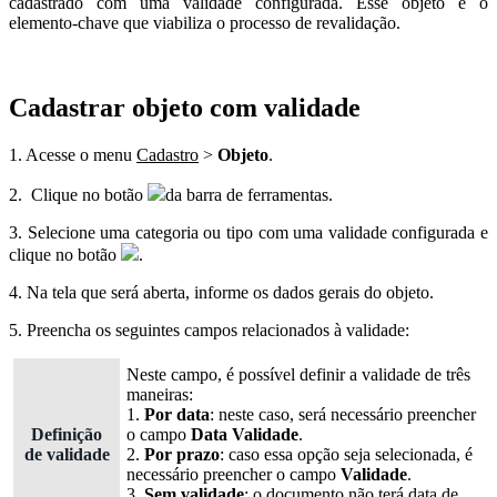
cadastrado com uma validade configurada. Esse objeto é o
elemento-chave que viabiliza o processo de revalidação.
Cadastrar objeto com validade
1. Acesse o menu
Cadastro
>
Objeto
.
2. Clique no botão
da barra de ferramentas.
3. Selecione uma categoria ou tipo com uma validade configurada e
clique no botão
.
4. Na tela que será aberta, informe os dados gerais do objeto.
5. Preencha os seguintes campos relacionados à validade:
Neste campo, é possível definir a validade de três
maneiras:
1.
Por data
: neste caso, será necessário preencher
Definição
o campo
Data Validade
.
de validade
2.
Por prazo
: caso essa opção seja selecionada, é
necessário preencher o campo
Validade
.
3.
Sem validade
: o documento não terá data de