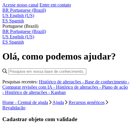
Acesse nosso canal
Entre em contato
BR
Portuguese (Brazil)
US
English (US)
ES
Spanish
Portuguese (Brazil)
BR
Portuguese (Brazil)
US
English (US)
ES
Spanish
Olá, como podemos ajudar?
Pesquisas recentes:
Histórico de alterações - Base de conhecimento -
Comparar revisões com IA -
Histórico de alterações - Plano de ação
-
Histórico de alterações - Kanban
Home - Central de ajuda
Ajuda
Recursos genéricos
Revalidação
Cadastrar objeto com validade