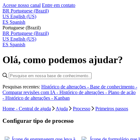
Acesse nosso canal
Entre em contato
BR
Portuguese (Brazil)
US
English (US)
ES
Spanish
Portuguese (Brazil)
BR
Portuguese (Brazil)
US
English (US)
ES
Spanish
Olá, como podemos ajudar?
Pesquisas recentes:
Histórico de alterações - Base de conhecimento -
Comparar revisões com IA -
Histórico de alterações - Plano de ação
-
Histórico de alterações - Kanban
Home - Central de ajuda
Ajuda
Processo
Primeiros passos
Configurar tipo de processo