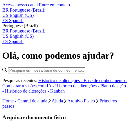
Acesse nosso canal
Entre em contato
BR
Portuguese (Brazil)
US
English (US)
ES
Spanish
Portuguese (Brazil)
BR
Portuguese (Brazil)
US
English (US)
ES
Spanish
Olá, como podemos ajudar?
Pesquisas recentes:
Histórico de alterações - Base de conhecimento -
Comparar revisões com IA -
Histórico de alterações - Plano de ação
-
Histórico de alterações - Kanban
Home - Central de ajuda
Ajuda
Arquivo Físico
Primeiros
passos
Arquivar documento físico