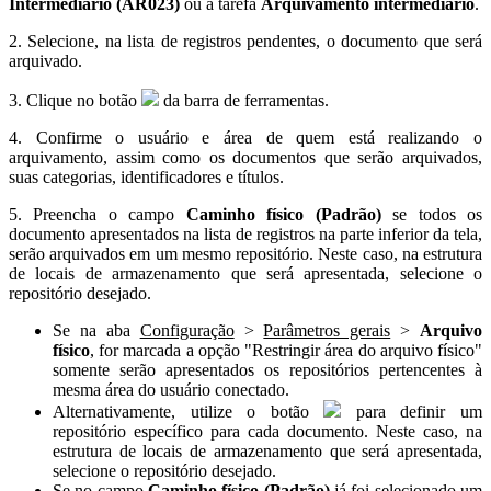
Intermediário (AR023)
ou a tarefa
Arquivamento intermediário
.
2. Selecione, na lista de registros pendentes, o documento que será
arquivado.
3. Clique no botão
da barra de ferramentas.
4. Confirme o usuário e área de quem está realizando o
arquivamento, assim como os documentos que serão arquivados,
suas categorias, identificadores e títulos.
5. Preencha o campo
Caminho físico (Padrão)
se todos os
documento apresentados na lista de registros na parte inferior da tela,
serão arquivados em um mesmo repositório. Neste caso, na estrutura
de locais de armazenamento que será apresentada, selecione o
repositório desejado.
Se na aba
Configuração
>
Parâmetros gerais
>
Arquivo
físico
, for marcada a opção "Restringir área do arquivo físico"
somente serão apresentados os repositórios pertencentes à
mesma área do usuário conectado.
Alternativamente, utilize o botão
para definir um
repositório específico para cada documento. Neste caso, na
estrutura de locais de armazenamento que será apresentada,
selecione o repositório desejado.
Se no campo
Caminho físico (Padrão)
já foi selecionado um