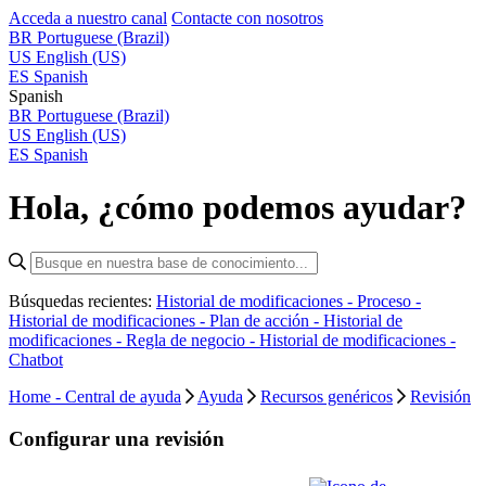
Acceda a nuestro canal
Contacte con nosotros
BR
Portuguese (Brazil)
US
English (US)
ES
Spanish
Spanish
BR
Portuguese (Brazil)
US
English (US)
ES
Spanish
Hola, ¿cómo podemos ayudar?
Búsquedas recientes:
Historial de modificaciones - Proceso -
Historial de modificaciones - Plan de acción -
Historial de
modificaciones - Regla de negocio -
Historial de modificaciones -
Chatbot
Home - Central de ayuda
Ayuda
Recursos genéricos
Revisión
Configurar una revisión