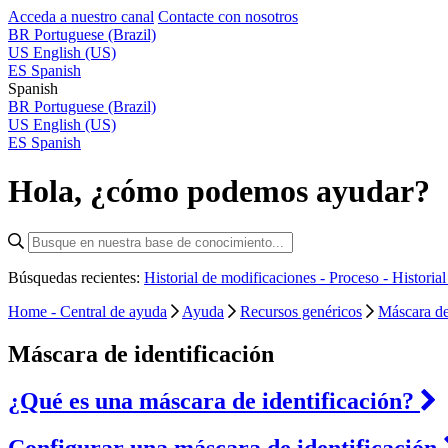
Acceda a nuestro canal
Contacte con nosotros
BR
Portuguese (Brazil)
US
English (US)
ES
Spanish
Spanish
BR
Portuguese (Brazil)
US
English (US)
ES
Spanish
Hola, ¿cómo podemos ayudar?
Búsquedas recientes:
Historial de modificaciones - Proceso -
Historia
Home - Central de ayuda
Ayuda
Recursos genéricos
Máscara de
Máscara de identificación
¿Qué es una máscara de identificación?
Configurar una máscara de identificación