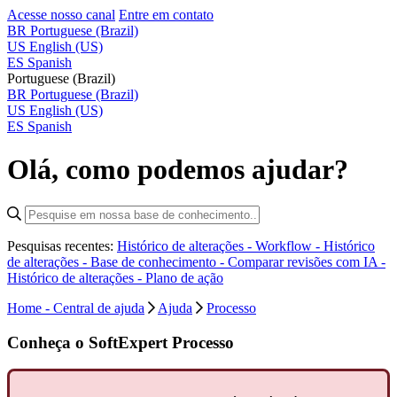
Acesse nosso canal
Entre em contato
BR
Portuguese (Brazil)
US
English (US)
ES
Spanish
Portuguese (Brazil)
BR
Portuguese (Brazil)
US
English (US)
ES
Spanish
Olá, como podemos ajudar?
Pesquisas recentes:
Histórico de alterações - Workflow -
Histórico
de alterações - Base de conhecimento -
Comparar revisões com IA -
Histórico de alterações - Plano de ação
Home - Central de ajuda
Ajuda
Processo
Conheça o SoftExpert Processo