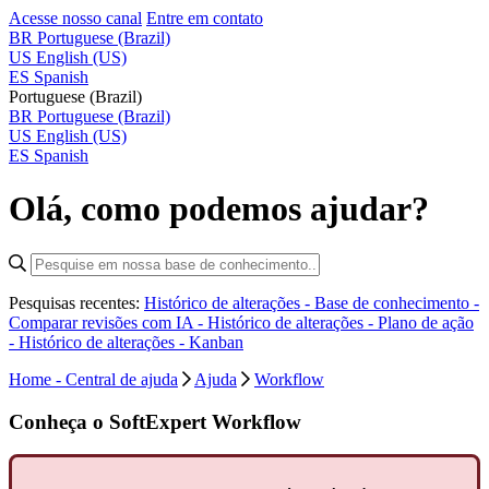
Acesse nosso canal
Entre em contato
BR
Portuguese (Brazil)
US
English (US)
ES
Spanish
Portuguese (Brazil)
BR
Portuguese (Brazil)
US
English (US)
ES
Spanish
Olá, como podemos ajudar?
Pesquisas recentes:
Histórico de alterações - Base de conhecimento -
Comparar revisões com IA -
Histórico de alterações - Plano de ação
-
Histórico de alterações - Kanban
Home - Central de ajuda
Ajuda
Workflow
Conheça o SoftExpert Workflow