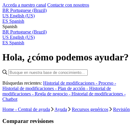
Acceda a nuestro canal
Contacte con nosotros
BR
Portuguese (Brazil)
US
English (US)
ES
Spanish
Spanish
BR
Portuguese (Brazil)
US
English (US)
ES
Spanish
Hola, ¿cómo podemos ayudar?
Búsquedas recientes:
Historial de modificaciones - Proceso -
Historial de modificaciones - Plan de acción -
Historial de
modificaciones - Regla de negocio -
Historial de modificaciones -
Chatbot
Home - Central de ayuda
Ayuda
Recursos genéricos
Revisión
Comparar revisiones