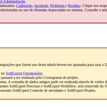
rt Administração
.
ontinuados:
Calibração
,
Incidente
,
Problema
e
Resíduo
. Clique nos resp
 relacionadas ao uso de fórmulas depreciadas no sistema. Consulte o ar
egrações que fazem uso desta tabela devem ser ajustadas para usar
o no
SoftExpert Questionário
.
 passará a ser realizada pelo Cronograma de projeto.
a. A consulta de dados antigos pode ser realizada através de visões d
nentes SoftExpert Processo e SoftExpert Workflow, será removido do So
onentes SoftExpert Controle de atividades e SoftExpert Projeto.