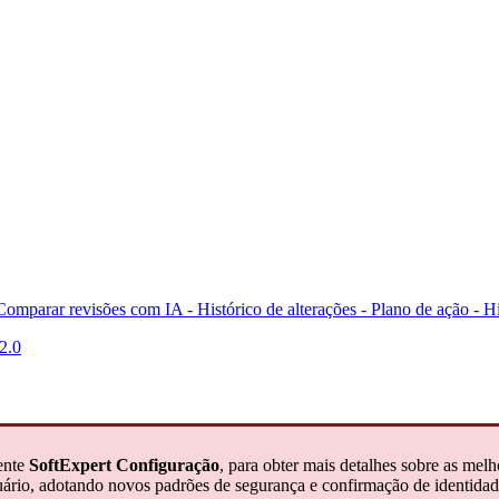
Comparar revisões com IA -
Histórico de alterações - Plano de ação -
Hi
2.0
ente
SoftExpert Configuração
, para obter mais detalhes sobre as mel
ário, adotando novos padrões de segurança e confirmação de identidade