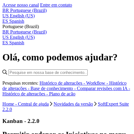
Acesse nosso canal
Entre em contato
BR
Portuguese (Brazil)
US
English (US)
ES
Spanish
Portuguese (Brazil)
BR
Portuguese (Brazil)
US
English (US)
ES
Spanish
Olá, como podemos ajudar?
Pesquisas recentes:
Histórico de alterações - Workflow -
Histórico
de alterações - Base de conhecimento -
Comparar revisões com IA -
Histórico de alterações - Plano de ação
Home - Central de ajuda
Novidades da versão
SoftExpert Suite
2.2.0
Kanban - 2.2.0