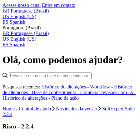
Acesse nosso canal
Entre em contato
BR
Portuguese (Brazil)
US
English (US)
ES
Spanish
Portuguese (Brazil)
BR
Portuguese (Brazil)
US
English (US)
ES
Spanish
Olá, como podemos ajudar?
Pesquisas recentes:
Histórico de alterações - Workflow -
Histórico
de alterações - Base de conhecimento -
Comparar revisões com IA -
Histórico de alterações - Plano de ação
Home - Central de ajuda
Novidades da versão
SoftExpert Suite
2.2.4
Risco - 2.2.4