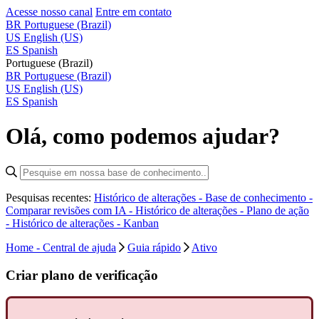
Acesse nosso canal
Entre em contato
BR
Portuguese (Brazil)
US
English (US)
ES
Spanish
Portuguese (Brazil)
BR
Portuguese (Brazil)
US
English (US)
ES
Spanish
Olá, como podemos ajudar?
Pesquisas recentes:
Histórico de alterações - Base de conhecimento -
Comparar revisões com IA -
Histórico de alterações - Plano de ação
-
Histórico de alterações - Kanban
Home - Central de ajuda
Guia rápido
Ativo
Criar plano de verificação