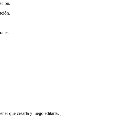
cación.
ución.
iones.
tener que crearla y luego editarla.