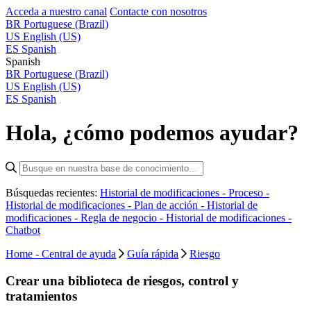
Acceda a nuestro canal
Contacte con nosotros
BR
Portuguese (Brazil)
US
English (US)
ES
Spanish
Spanish
BR
Portuguese (Brazil)
US
English (US)
ES
Spanish
Hola, ¿cómo podemos ayudar?
Búsquedas recientes:
Historial de modificaciones - Proceso -
Historial de modificaciones - Plan de acción -
Historial de
modificaciones - Regla de negocio -
Historial de modificaciones -
Chatbot
Home - Central de ayuda
Guía rápida
Riesgo
Crear una biblioteca de riesgos, control y
tratamientos