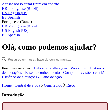
Acesse nosso canal
Entre em contato
BR
Portuguese (Brazil)
US
English (US)
ES
Spanish
Portuguese (Brazil)
BR
Portuguese (Brazil)
US
English (US)
ES
Spanish
Olá, como podemos ajudar?
Pesquisas recentes:
Histórico de alterações - Workflow -
Histórico
de alterações - Base de conhecimento -
Comparar revisões com IA -
Histórico de alterações - Plano de ação
Home - Central de ajuda
Guia rápido
Risco
Introdução