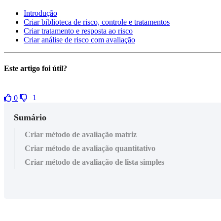
Introdução
Criar biblioteca de risco, controle e tratamentos
Criar tratamento e resposta ao risco
Criar análise de risco com avaliação
Este artigo foi útil?
1
0
Sumário
Criar método de avaliação matriz
Criar método de avaliação quantitativo
Criar método de avaliação de lista simples