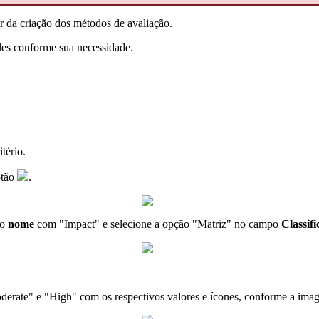
ir da criação dos métodos de avaliação.
oles conforme sua necessidade.
tério.
otão
.
 o
nome
com "Impact" e selecione a opção "Matriz" no campo
Classif
oderate" e "High" com os respectivos valores e ícones, conforme a ima