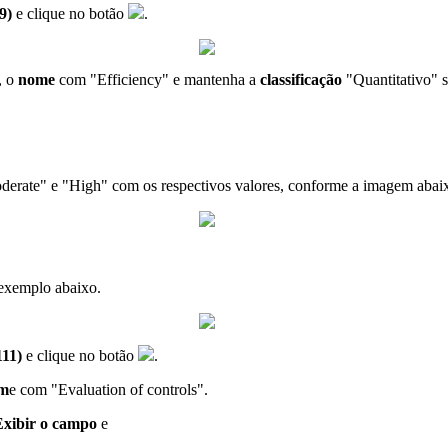
9)
e clique no botão
.
, o
nome
com "Efficiency" e mantenha a
classificação
"Quantitativo" s
oderate" e "High" com os respectivos valores, conforme a imagem abai
 exemplo abaixo.
111)
e clique no botão
.
m
e com "Evaluation of controls".
Exibir o campo
e