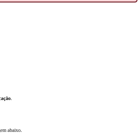
icação
.
gem abaixo.