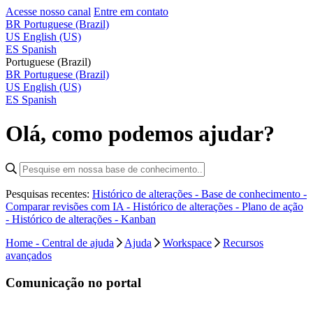
Acesse nosso canal
Entre em contato
BR
Portuguese (Brazil)
US
English (US)
ES
Spanish
Portuguese (Brazil)
BR
Portuguese (Brazil)
US
English (US)
ES
Spanish
Olá, como podemos ajudar?
Pesquisas recentes:
Histórico de alterações - Base de conhecimento -
Comparar revisões com IA -
Histórico de alterações - Plano de ação
-
Histórico de alterações - Kanban
Home - Central de ajuda
Ajuda
Workspace
Recursos
avançados
Comunicação no portal