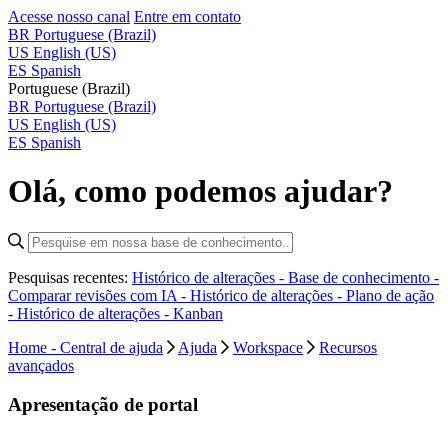
Acesse nosso canal
Entre em contato
BR
Portuguese (Brazil)
US
English (US)
ES
Spanish
Portuguese (Brazil)
BR
Portuguese (Brazil)
US
English (US)
ES
Spanish
Olá, como podemos ajudar?
Pesquisas recentes:
Histórico de alterações - Base de conhecimento -
Comparar revisões com IA -
Histórico de alterações - Plano de ação
-
Histórico de alterações - Kanban
Home - Central de ajuda
Ajuda
Workspace
Recursos
avançados
Apresentação de portal