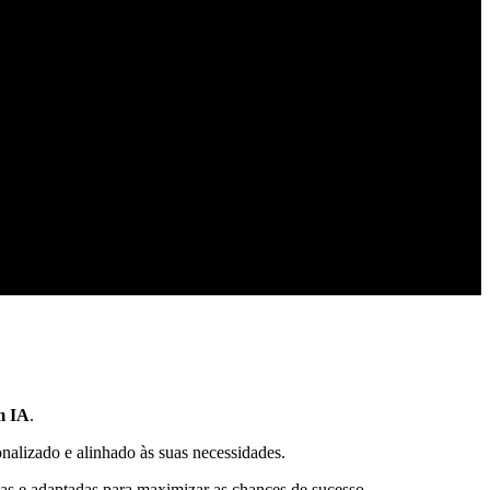
m IA
.
onalizado e alinhado às suas necessidades.
das e adaptadas para maximizar as chances de sucesso.