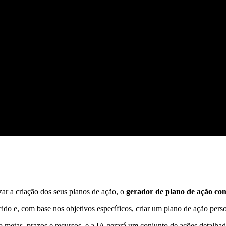
zar a criação dos seus planos de ação, o
gerador de plano de ação co
cido e, com base nos objetivos específicos, criar um plano de ação pers
mo metas, prazos e recursos, e a IA gerará um conjunto de ações detalha