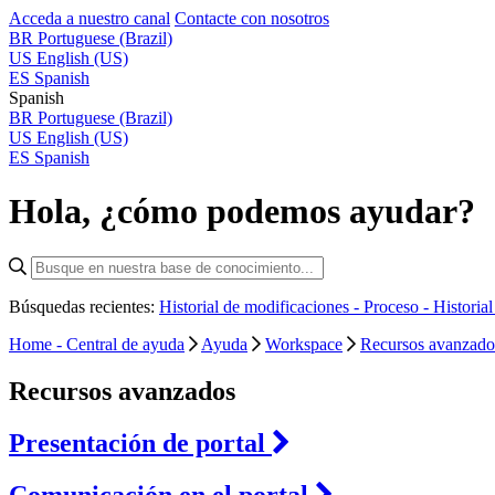
Acceda a nuestro canal
Contacte con nosotros
BR
Portuguese (Brazil)
US
English (US)
ES
Spanish
Spanish
BR
Portuguese (Brazil)
US
English (US)
ES
Spanish
Hola, ¿cómo podemos ayudar?
Búsquedas recientes:
Historial de modificaciones - Proceso -
Historia
Home - Central de ayuda
Ayuda
Workspace
Recursos avanzado
Recursos avanzados
Presentación de portal
Comunicación en el portal