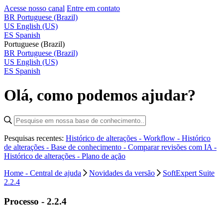
Acesse nosso canal
Entre em contato
BR
Portuguese (Brazil)
US
English (US)
ES
Spanish
Portuguese (Brazil)
BR
Portuguese (Brazil)
US
English (US)
ES
Spanish
Olá, como podemos ajudar?
Pesquisas recentes:
Histórico de alterações - Workflow -
Histórico
de alterações - Base de conhecimento -
Comparar revisões com IA -
Histórico de alterações - Plano de ação
Home - Central de ajuda
Novidades da versão
SoftExpert Suite
2.2.4
Processo - 2.2.4