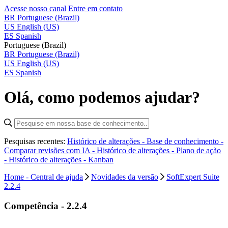
Acesse nosso canal
Entre em contato
BR
Portuguese (Brazil)
US
English (US)
ES
Spanish
Portuguese (Brazil)
BR
Portuguese (Brazil)
US
English (US)
ES
Spanish
Olá, como podemos ajudar?
Pesquisas recentes:
Histórico de alterações - Base de conhecimento -
Comparar revisões com IA -
Histórico de alterações - Plano de ação
-
Histórico de alterações - Kanban
Home - Central de ajuda
Novidades da versão
SoftExpert Suite
2.2.4
Competência - 2.2.4