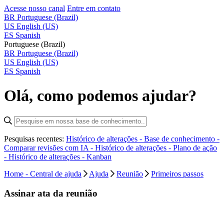
Acesse nosso canal
Entre em contato
BR
Portuguese (Brazil)
US
English (US)
ES
Spanish
Portuguese (Brazil)
BR
Portuguese (Brazil)
US
English (US)
ES
Spanish
Olá, como podemos ajudar?
Pesquisas recentes:
Histórico de alterações - Base de conhecimento -
Comparar revisões com IA -
Histórico de alterações - Plano de ação
-
Histórico de alterações - Kanban
Home - Central de ajuda
Ajuda
Reunião
Primeiros passos
Assinar ata da reunião