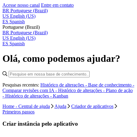
Acesse nosso canal
Entre em contato
BR
Portuguese (Brazil)
US
English (US)
ES
Spanish
Portuguese (Brazil)
BR
Portuguese (Brazil)
US
English (US)
ES
Spanish
Olá, como podemos ajudar?
Pesquisas recentes:
Histórico de alterações - Base de conhecimento -
Comparar revisões com IA -
Histórico de alterações - Plano de ação
-
Histórico de alterações - Kanban
Home - Central de ajuda
Ajuda
Criador de aplicativos
Primeiros passos
Criar instância pelo aplicativo