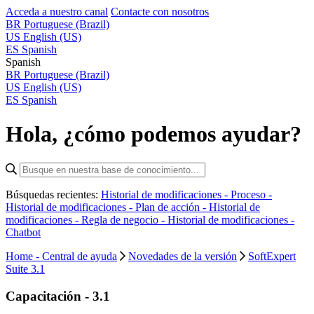
Acceda a nuestro canal
Contacte con nosotros
BR
Portuguese (Brazil)
US
English (US)
ES
Spanish
Spanish
BR
Portuguese (Brazil)
US
English (US)
ES
Spanish
Hola, ¿cómo podemos ayudar?
Búsquedas recientes:
Historial de modificaciones - Proceso -
Historial de modificaciones - Plan de acción -
Historial de
modificaciones - Regla de negocio -
Historial de modificaciones -
Chatbot
Home - Central de ayuda
Novedades de la versión
SoftExpert
Suite 3.1
Capacitación - 3.1