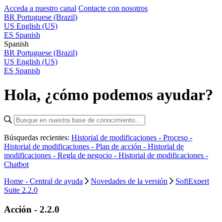
Acceda a nuestro canal
Contacte con nosotros
BR
Portuguese (Brazil)
US
English (US)
ES
Spanish
Spanish
BR
Portuguese (Brazil)
US
English (US)
ES
Spanish
Hola, ¿cómo podemos ayudar?
Búsquedas recientes:
Historial de modificaciones - Proceso -
Historial de modificaciones - Plan de acción -
Historial de
modificaciones - Regla de negocio -
Historial de modificaciones -
Chatbot
Home - Central de ayuda
Novedades de la versión
SoftExpert
Suite 2.2.0
Acción - 2.2.0