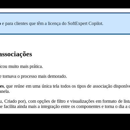
o
e
para clientes que têm a licença do SoftExpert Copilot.
associações
icou muito mais prática.
que tornava o processo mais demorado.
es
, que reúne em uma única tela todos os tipos de associação disponív
anela.
u, Criado por), com opções de filtro e visualizações em formato de list
cilita ainda mais a integração entre os componentes e torna o dia a d