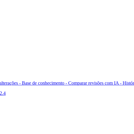
 alterações - Base de conhecimento -
Comparar revisões com IA -
Histór
2.4
o