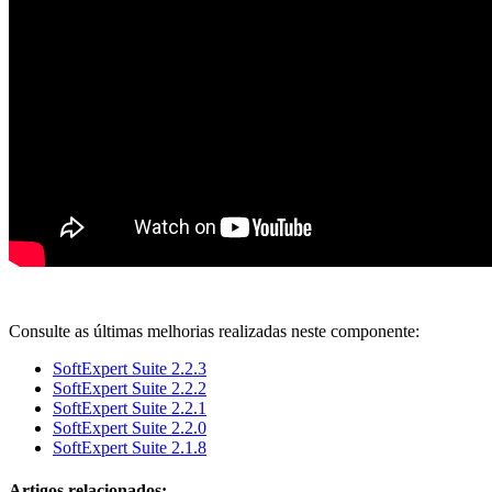
Consulte as últimas melhorias realizadas neste componente:
SoftExpert Suite 2.2.3
SoftExpert Suite 2.2.2
SoftExpert Suite 2.2.1
SoftExpert Suite 2.2.0
SoftExpert Suite 2.1.8
Artigos relacionados: