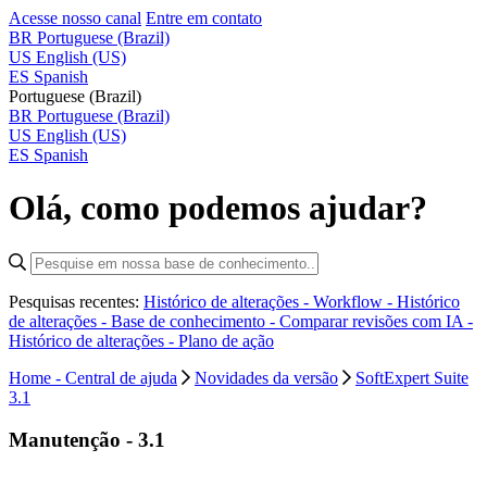
Acesse nosso canal
Entre em contato
BR
Portuguese (Brazil)
US
English (US)
ES
Spanish
Portuguese (Brazil)
BR
Portuguese (Brazil)
US
English (US)
ES
Spanish
Olá, como podemos ajudar?
Pesquisas recentes:
Histórico de alterações - Workflow -
Histórico
de alterações - Base de conhecimento -
Comparar revisões com IA -
Histórico de alterações - Plano de ação
Home - Central de ajuda
Novidades da versão
SoftExpert Suite
3.1
Manutenção - 3.1