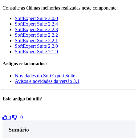
Consulte as últimas melhorias realizadas neste componente:
SoftExpert Suite 3.0.0
SoftExpert Suite 2.2.4
SoftExpert Suite 2.2.3
SoftExpert Suite 2.2.2
SoftExpert Suite 2.2.1
SoftExpert Suite 2.2.0
SoftExpert Suite 2.1.9
Artigos relacionados:
Novidades do SoftExpert Suite
Avisos e novidades da versão 3.1
Este artigo foi útil?
0
0
Sumário