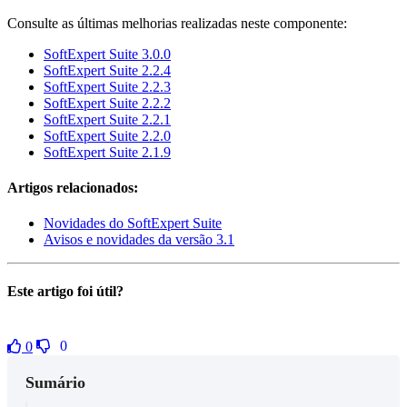
Consulte as últimas melhorias realizadas neste componente:
SoftExpert Suite 3.0.0
SoftExpert Suite 2.2.4
SoftExpert Suite 2.2.3
SoftExpert Suite 2.2.2
SoftExpert Suite 2.2.1
SoftExpert Suite 2.2.0
SoftExpert Suite 2.1.9
Artigos relacionados:
Novidades do SoftExpert Suite
Avisos e novidades da versão 3.1
Este artigo foi útil?
0
0
Sumário