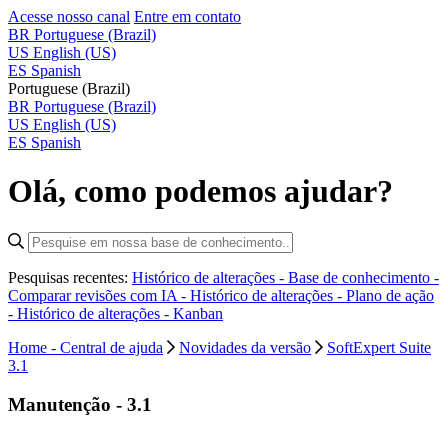
Acesse nosso canal
Entre em contato
BR
Portuguese (Brazil)
US
English (US)
ES
Spanish
Portuguese (Brazil)
BR
Portuguese (Brazil)
US
English (US)
ES
Spanish
Olá, como podemos ajudar?
Pesquisas recentes:
Histórico de alterações - Base de conhecimento -
Comparar revisões com IA -
Histórico de alterações - Plano de ação
-
Histórico de alterações - Kanban
Home - Central de ajuda
Novidades da versão
SoftExpert Suite
3.1
Manutenção - 3.1