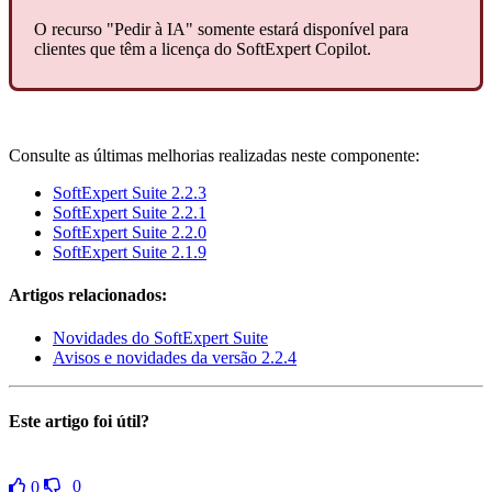
O recurso "Pedir à IA" somente estará disponível para
clientes que têm a licença do SoftExpert Copilot.
Consulte as últimas melhorias realizadas neste componente:
SoftExpert Suite 2.2.3
SoftExpert Suite 2.2.1
SoftExpert Suite 2.2.0
SoftExpert Suite 2.1.9
Artigos relacionados:
Novidades do SoftExpert Suite
Avisos e novidades da versão 2.2.4
Este artigo foi útil?
0
0