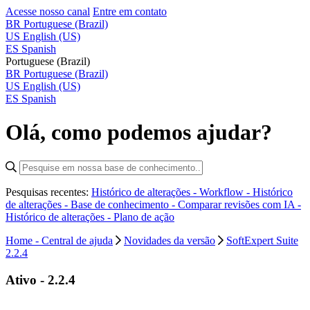
Acesse nosso canal
Entre em contato
BR
Portuguese (Brazil)
US
English (US)
ES
Spanish
Portuguese (Brazil)
BR
Portuguese (Brazil)
US
English (US)
ES
Spanish
Olá, como podemos ajudar?
Pesquisas recentes:
Histórico de alterações - Workflow -
Histórico
de alterações - Base de conhecimento -
Comparar revisões com IA -
Histórico de alterações - Plano de ação
Home - Central de ajuda
Novidades da versão
SoftExpert Suite
2.2.4
Ativo - 2.2.4