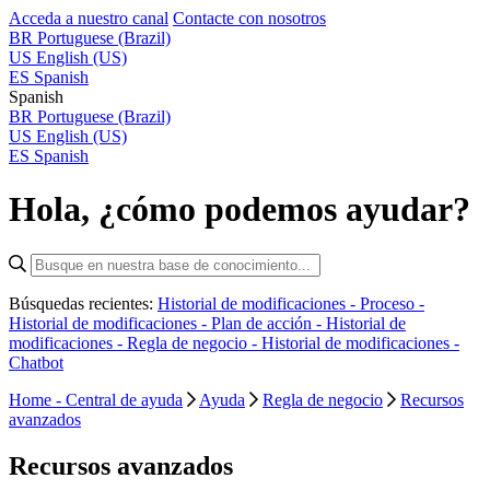
Acceda a nuestro canal
Contacte con nosotros
BR
Portuguese (Brazil)
US
English (US)
ES
Spanish
Spanish
BR
Portuguese (Brazil)
US
English (US)
ES
Spanish
Hola, ¿cómo podemos ayudar?
Búsquedas recientes:
Historial de modificaciones - Proceso -
Historial de modificaciones - Plan de acción -
Historial de
modificaciones - Regla de negocio -
Historial de modificaciones -
Chatbot
Home - Central de ayuda
Ayuda
Regla de negocio
Recursos
avanzados
Recursos avanzados