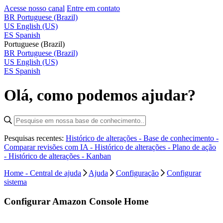
Acesse nosso canal
Entre em contato
BR
Portuguese (Brazil)
US
English (US)
ES
Spanish
Portuguese (Brazil)
BR
Portuguese (Brazil)
US
English (US)
ES
Spanish
Olá, como podemos ajudar?
Pesquisas recentes:
Histórico de alterações - Base de conhecimento -
Comparar revisões com IA -
Histórico de alterações - Plano de ação
-
Histórico de alterações - Kanban
Home - Central de ajuda
Ajuda
Configuração
Configurar
sistema
Configurar Amazon Console Home