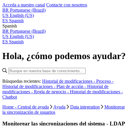
Acceda a nuestro canal
Contacte con nosotros
BR
Portuguese (Brazil)
US
English (US)
ES
Spanish
Spanish
BR
Portuguese (Brazil)
US
English (US)
ES
Spanish
Hola, ¿cómo podemos ayudar?
Búsquedas recientes:
Historial de modificaciones - Proceso -
Historial de modificaciones - Plan de acción -
Historial de
modificaciones - Regla de negocio -
Historial de modificaciones -
Chatbot
Home - Central de ayuda
Ayuda
Data integration
Monitorear
la sincronización de usuarios
Monitorear las sincronizaciones del sistema - LDAP